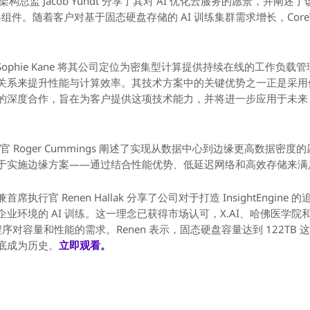
计算架构总监 Jacob Yundt 分享了其对 AI 优化云服务的愿景，并阐述了
战略组件。随着客户对基于固态硬盘存储的 AI 训练集群需求增长，Core
监 Sophie Kane 将其公司定位为密集型计算提供持续在线的工作负载管
系来提升性能与计算效率。其技术方案中的关键优势之一正是采用低功耗
idigm 的深度合作，旨在为客户提供这项技术能力，并将进一步应用于未来
执行官 Roger Cummings 阐述了实现从数据中心到边缘更高数据密度
于实施边缘方案——通过结合性能优势、低延迟网络和高效存储来满
始人兼首席执行官 Renen Hallak 分享了公司对于打造 InsightEng
环境的 AI 训练。这一理念已获得市场认可，X.AI、哈佛医学院和 C
程序对容量和性能的需求。Renen 表示，固态硬盘容量达到 122T
底成为历史。
立即观看。