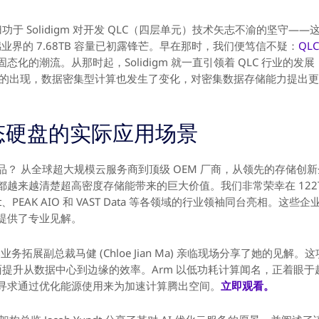
归功于 Solidigm 对开发 QLC（四层单元）技术矢志不渝的坚守——
撼业界的 7.68TB 容量已初露锋芒。早在那时，我们便笃信不疑：
QL
化的潮流。从那时起，Solidigm 就一直引领着 QLC 行业的
I) 的出现，数据密集型计算也发生了变化，对密集数据存储能力提出更高
固态硬盘的实际应用场景
？ 从全球超大规模云服务商到顶级 OEM 厂商，从领先的存储创
来越清楚超高密度存储能带来的巨大价值。我们非常荣幸在 122TB 
cient、PEAK AIO 和 VAST Data 等各领域的行业领袖同台亮相
提供了专业见解。
务拓展副总裁马健 (Chloe Jian Ma) 亲临现场分享了她的见解。
全面提升从数据中心到边缘的效率。Arm 以低功耗计算闻名，正着眼
寻求通过优化能源使用来为加速计算腾出空间。
立即观看。