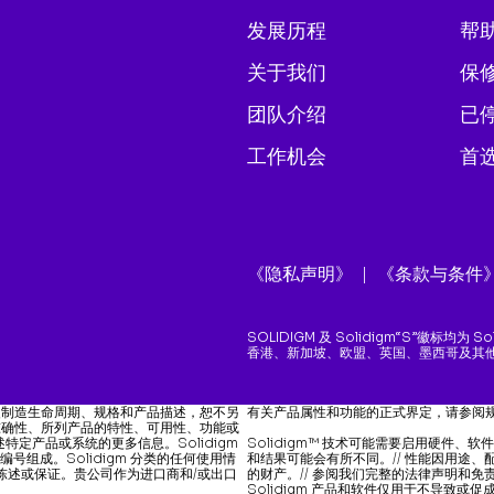
发展历程
帮
关于我们
保
团队介绍
已
工作机会
首
《隐私声明》
《条款与条件
SOLIDIGM 及 Solidigm“S”徽标均
香港、新加坡、欧盟、英国、墨西哥及其他
更改制造生命周期、规格和产品描述，恕不另
有关产品属性和功能的正式界定，请参阅
息的准确性、所列产品的特性、可用性、功能或
定产品或系统的更多信息。Solidigm
Solidigm™ 技术可能需要启用硬件、软
 编号组成。Solidigm 分类的任何使用情
和结果可能会有所不同。// 性能因用途、
S 的陈述或保证。贵公司作为进口商和/或出口
的财产。// 参阅我们完整的法律声明和免责声
Solidigm 产品和软件仅用于不导致