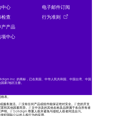
助中心
电子邮件订阅
修检查
行为准则
停产产品
选项中心
》
为 Solidigm Inc. 的商标，已在美国、中华人民共和国、中国台湾、中国
国家/地区注册。
规格表。
件或服务激活。// 没有任何产品或组件能保证绝对安全。// 您的开支
配置和其他因素而异。// 文中涉及的其他名称及品牌属于各自所有者
明。// Solidigm 尊重人权并避免与侵犯人权者同流合污。
或促成侵犯国际公认的人权行为的应用。