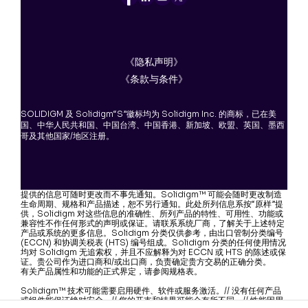
《隐私声明》
《条款与条件》
SOLIDIGM 及 Solidigm“S”徽标均为 Solidigm Inc. 的商标，已在美
国、中华人民共和国、中国台湾、中国香港、新加坡、欧盟、英国、墨西
哥及其他国家/地区注册。
提供的信息可随时更改而不事先通知。Solidigm™ 可能会随时更改制造
生命周期、规格和产品描述，恕不另行通知。此处所列信息系按“原样”提
供，Solidigm 对这些信息的准确性、所列产品的特性、可用性、功能或
兼容性不作任何形式的声明或保证。请联系系统厂商，了解关于上述特定
产品或系统的更多信息。Solidigm 分类仅供参考，由出口管制分类编号
(ECCN) 和协调关税表 (HTS) 编号组成。Solidigm 分类的任何使用情况
均对 Solidigm 无追索权，并且不应解释为对 ECCN 或 HTS 的陈述或保
证。贵公司作为进口商和/或出口商，负责确定贵方交易的正确分类。
有关产品属性和功能的正式界定，请参阅规格表。
Solidigm™ 技术可能需要启用硬件、软件或服务激活。// 没有任何产品
或组件能保证绝对安全。// 您的开支和结果可能会有所不同。// 性能因用