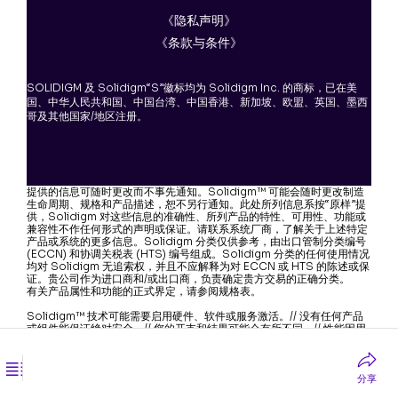
《隐私声明》
《条款与条件》
SOLIDIGM 及 Solidigm“S”徽标均为 Solidigm Inc. 的商标，已在美
国、中华人民共和国、中国台湾、中国香港、新加坡、欧盟、英国、墨西
哥及其他国家/地区注册。
提供的信息可随时更改而不事先通知。Solidigm™ 可能会随时更改制造
生命周期、规格和产品描述，恕不另行通知。此处所列信息系按“原样”提
供，Solidigm 对这些信息的准确性、所列产品的特性、可用性、功能或
兼容性不作任何形式的声明或保证。请联系系统厂商，了解关于上述特定
产品或系统的更多信息。Solidigm 分类仅供参考，由出口管制分类编号
(ECCN) 和协调关税表 (HTS) 编号组成。Solidigm 分类的任何使用情况
均对 Solidigm 无追索权，并且不应解释为对 ECCN 或 HTS 的陈述或保
证。贵公司作为进口商和/或出口商，负责确定贵方交易的正确分类。
有关产品属性和功能的正式界定，请参阅规格表。
Solidigm™ 技术可能需要启用硬件、软件或服务激活。// 没有任何产品
或组件能保证绝对安全。// 您的开支和结果可能会有所不同。// 性能因用
途、配置和其他因素而异。// 文中涉及的其他名称及品牌属于各自所有者
的财产。// 参阅我们完整的法律声明和免责声明。// Solidigm 尊重人权
并避免与侵犯人权者同流合污。Solidigm 产品和软件仅用于不导致或促
成侵犯国际公认的人权行为的应用。
分享