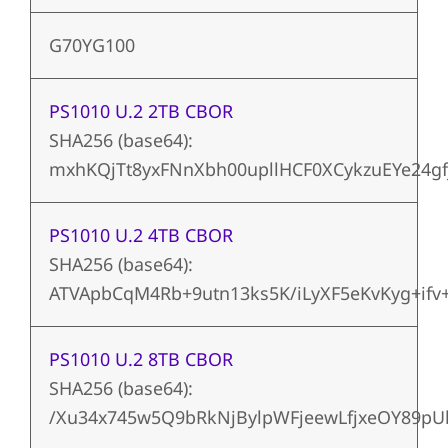
G70YG100
PS1010 U.2 2TB CBOR
SHA256 (base64):
mxhKQjTt8yxFNnXbh00upllHCF0XCykzuEYe24gf
PS1010 U.2 4TB CBOR
SHA256 (base64):
ATVApbCqM4Rb+9utn13ks5K/iLyXF5eKvKyg+ifv
PS1010 U.2 8TB CBOR
SHA256 (base64):
/Xu34x745w5Q9bRkNjBylpWFjeewLfjxeOY89pU