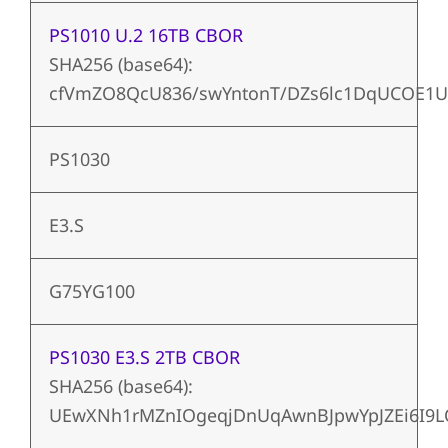
PS1010 U.2 16TB CBOR
SHA256 (base64):
cfVmZO8QcU836/swYntonT/DZs6lc1DqUCOE1
PS1030
E3.S
G75YG100
PS1030 E3.S 2TB CBOR
SHA256 (base64):
UEwXNh1rMZnIOgeqjDnUqAwnBJpwYpJZEi6I9L