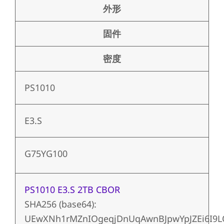
外形
固件
密度
PS1010
E3.S
G75YG100
PS1010 E3.S 2TB CBOR
SHA256 (base64):
UEwXNh1rMZnIOgeqjDnUqAwnBJpwYpJZEi6I9L