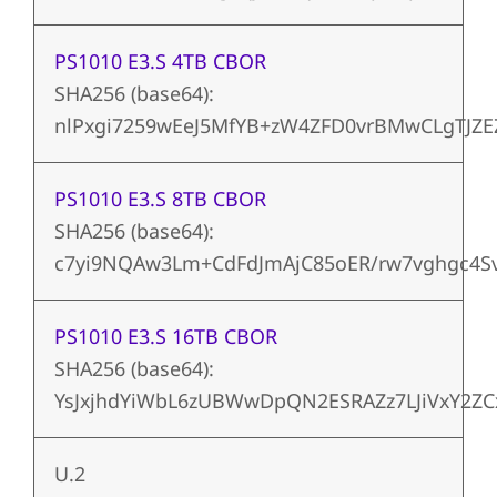
PS1010 E3.S 4TB CBOR
SHA256 (base64):
nlPxgi7259wEeJ5MfYB+zW4ZFD0vrBMwCLgTJZ
PS1010 E3.S 8TB CBOR
SHA256 (base64):
c7yi9NQAw3Lm+CdFdJmAjC85oER/rw7vghgc4S
PS1010 E3.S 16TB CBOR
SHA256 (base64):
YsJxjhdYiWbL6zUBWwDpQN2ESRAZz7LJiVxY2ZC
U.2