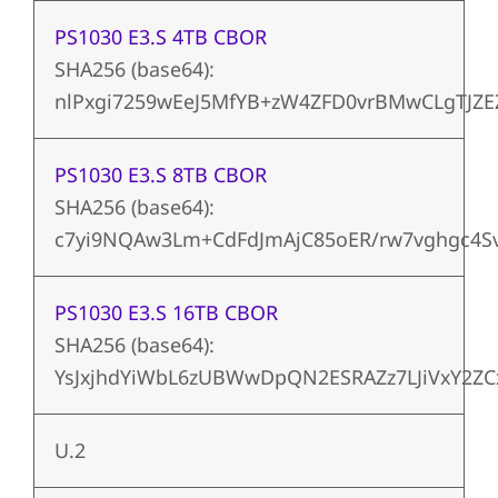
PS1030 E3.S 4TB CBOR
SHA256 (base64):
nlPxgi7259wEeJ5MfYB+zW4ZFD0vrBMwCLgTJZ
PS1030 E3.S 8TB CBOR
SHA256 (base64):
c7yi9NQAw3Lm+CdFdJmAjC85oER/rw7vghgc4S
PS1030 E3.S 16TB CBOR
SHA256 (base64):
YsJxjhdYiWbL6zUBWwDpQN2ESRAZz7LJiVxY2ZC
U.2