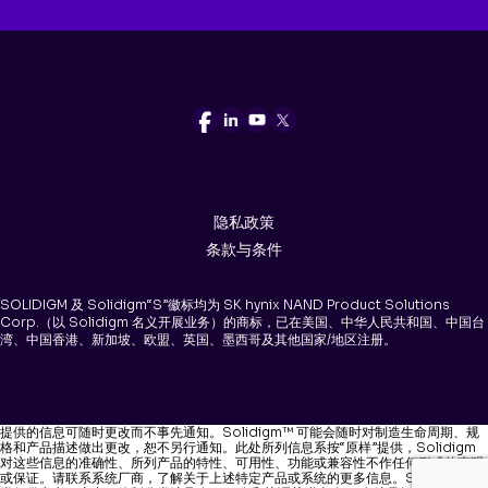
隐私政策
条款与条件
SOLIDIGM 及 Solidigm“S”徽标均为 SK hynix NAND Product Solutions
Corp.（以 Solidigm 名义开展业务）的商标，已在美国、中华人民共和国、中国台
湾、中国香港、新加坡、欧盟、英国、墨西哥及其他国家/地区注册。
提供的信息可随时更改而不事先通知。Solidigm™ 可能会随时对制造生命周期、规
格和产品描述做出更改，恕不另行通知。此处所列信息系按“原样”提供，Solidigm
对这些信息的准确性、所列产品的特性、可用性、功能或兼容性不作任何形式的声明
或保证。请联系系统厂商，了解关于上述特定产品或系统的更多信息。Solidigm 分