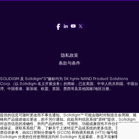
隐私政策
条款与条件
SOLIDIGM 及 Solidigm“S”徽标均为 SK hynix NAND Product Solutions
Corp.（以 Solidigm 名义开展业务）的商标，已在美国、中华人民共和国、中国台
湾、中国香港、新加坡、欧盟、英国、墨西哥及其他国家/地区注册。
提供的信息可随时更改而不事先通知。Solidigm™ 可能会随时对制造生命周期、规
格和产品描述做出更改，恕不另行通知。此处所列信息系按“原样”提供，Solidigm
对这些信息的准确性、所列产品的特性、可用性、功能或兼容性不作任何形式的声明
或保证。请联系系统厂商，了解关于上述特定产品或系统的更多信息。Solidigm 分
类仅供参考，由出口管制分类编号 (ECCN) 和协调关税表 (HTS) 编号组成。
Solidigm 分类的任何使用情况均对 Solidigm 无追索权，并且不应解释为对 ECCN