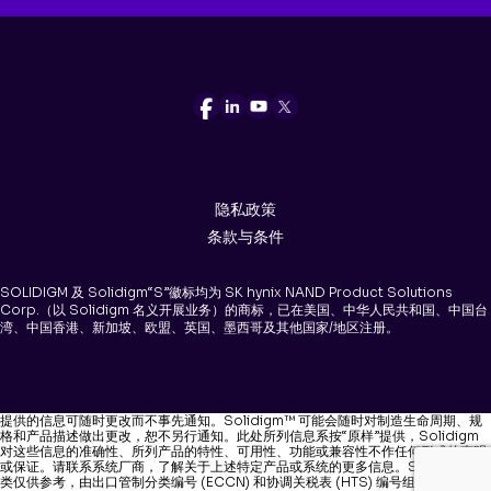
隐私政策
条款与条件
SOLIDIGM 及 Solidigm“S”徽标均为 SK hynix NAND Product Solutions
Corp.（以 Solidigm 名义开展业务）的商标，已在美国、中华人民共和国、中国台
湾、中国香港、新加坡、欧盟、英国、墨西哥及其他国家/地区注册。
提供的信息可随时更改而不事先通知。Solidigm™ 可能会随时对制造生命周期、规
格和产品描述做出更改，恕不另行通知。此处所列信息系按“原样”提供，Solidigm
对这些信息的准确性、所列产品的特性、可用性、功能或兼容性不作任何形式的声明
或保证。请联系系统厂商，了解关于上述特定产品或系统的更多信息。Solidigm 分
类仅供参考，由出口管制分类编号 (ECCN) 和协调关税表 (HTS) 编号组成。