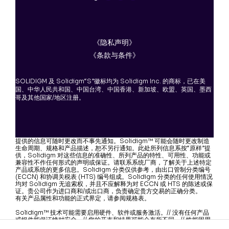
《隐私声明》
《条款与条件》
SOLIDIGM 及 Solidigm“S”徽标均为 Solidigm Inc. 的商标，已在美
国、中华人民共和国、中国台湾、中国香港、新加坡、欧盟、英国、墨西
哥及其他国家/地区注册。
提供的信息可随时更改而不事先通知。Solidigm™ 可能会随时更改制造
生命周期、规格和产品描述，恕不另行通知。此处所列信息系按“原样”提
供，Solidigm 对这些信息的准确性、所列产品的特性、可用性、功能或
兼容性不作任何形式的声明或保证。请联系系统厂商，了解关于上述特定
产品或系统的更多信息。Solidigm 分类仅供参考，由出口管制分类编号
(ECCN) 和协调关税表 (HTS) 编号组成。Solidigm 分类的任何使用情况
均对 Solidigm 无追索权，并且不应解释为对 ECCN 或 HTS 的陈述或保
证。贵公司作为进口商和/或出口商，负责确定贵方交易的正确分类。
有关产品属性和功能的正式界定，请参阅规格表。
Solidigm™ 技术可能需要启用硬件、软件或服务激活。// 没有任何产品
或组件能保证绝对安全。// 您的开支和结果可能会有所不同。// 性能因用
途、配置和其他因素而异。// 文中涉及的其他名称及品牌属于各自所有者