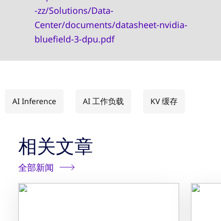
-zz/Solutions/Data-
Center/documents/datasheet-nvidia-
bluefield-3-dpu.pdf
AI Inference
AI 工作负载
KV 缓存
相关文章
全部新闻