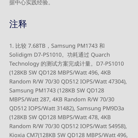
据中心实践经验。
注释
1. 比较 7.68TB，Samsung PM1743 和
Solidigm D7-PS1010。功耗通过 Quarch
Technology 的测试方案完成计量。D7-PS1010
(128KB SW QD128 MBPS/Watt 496, 4KB
Random R/W 70/30 QD512 IOPS/Watt 47304),
Samsung PM1743 (128KB SW QD128
MBPS/Watt 287, 4KB Random R/W 70/30
QD512 IOPS/Watt 31482), Samsung PM9D3a
(128KB SW QD128 MBPS/Watt 478, 4KB
Random R/W 70/30 QD512 IOPS/Watt 54958),
Kioxia CM7(128KB SW QD128 MBPS/Watt 496,